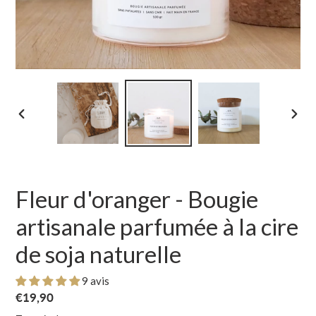
DIAPOSITIVE
DIAP
PRÉCÉDENTE
SUIV
Fleur d'oranger - Bougie
artisanale parfumée à la cire
de soja naturelle
9 avis
Prix normal
€19,90