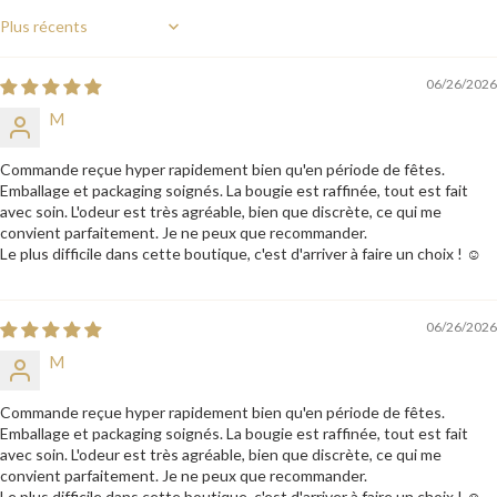
au lit.
Eloignez vos bougies allumées des objets inflammables.
Sort by
Ne placez pas vos bougies allumées dans une étagère.
06/26/2026
Disposez vos bougies à l’abri des courants d’air pour
prévenir tout risque d’incendie.
M
Aérer la pièce après chaque utilisation.
Commande reçue hyper rapidement bien qu'en période de fêtes.
Emballage et packaging soignés. La bougie est raffinée, tout est fait
avec soin. L'odeur est très agréable, bien que discrète, ce qui me
convient parfaitement. Je ne peux que recommander.
Le plus difficile dans cette boutique, c'est d'arriver à faire un choix ! ☺️
06/26/2026
M
Commande reçue hyper rapidement bien qu'en période de fêtes.
Emballage et packaging soignés. La bougie est raffinée, tout est fait
avec soin. L'odeur est très agréable, bien que discrète, ce qui me
convient parfaitement. Je ne peux que recommander.
Le plus difficile dans cette boutique, c'est d'arriver à faire un choix ! ☺️