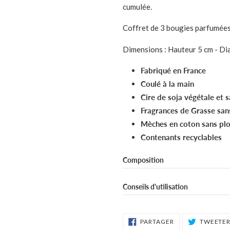
cumulée.
Coffret de 3 bougies parfumées
Dimensions : Hauteur 5 cm - Dia
Fabriqué en France
Coulé à la main
Cire de soja végétale et
Fragrances de Grasse san
Mèches en coton sans p
Contenants recyclables
Composition
Cire végétale de soja, huile parf
Conseils d'utilisation
Contient :
Laissez brûler votre bougie 
Madeleine : Methoxymethyl butano
PARTAGER SUR 
PARTAGER
surface soit liquide et pe
TWEETE
Fleur d'oranger : Geraniol, linalool,