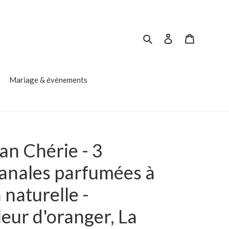
Rechercher
Se connecter
Panier
Mariage & événements
n Chérie - 3
sanales parfumées à
a naturelle -
eur d'oranger, La