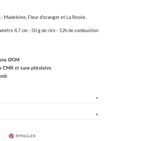
 : Madeleine, Fleur d'oranger et La Rosée.
mètre 4,7 cm - 50 g de cire - 12h de combustion
 sans OGM
s CMR et sans phtalates
lomb
umée 5 à 10 % , mèche en coton.
entre 2 heures et 3 heures afin que la toute la
l, heliotropine, coumarin.
FACEBOOK
TWEETER SUR TWITTER
ÉPINGLER SUR PINTEREST
rmettre une combustion parfaitement homogène.
R
ÉPINGLER
 nerol, linalyl acetate.