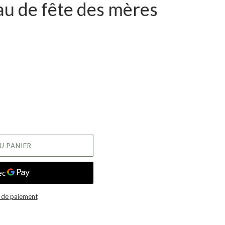
au de fête des mères
U PANIER
 de paiement
r