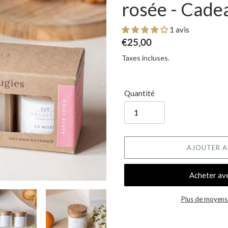
rosée - Cade
1 avis
Prix normal
€25,00
Taxes incluses.
Quantité
AJOUTER A
Plus de moyens
Ajout d'un produit à votre panie