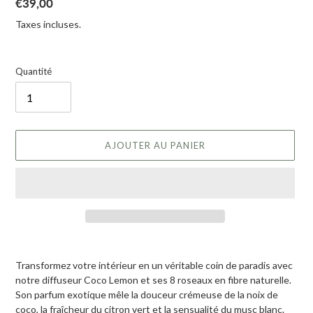
Prix normal
€39,00
Taxes incluses.
Quantité
AJOUTER AU PANIER
Ajout d'un produit à votre panier
Transformez votre intérieur en un véritable coin de paradis avec
notre diffuseur Coco Lemon et ses 8 roseaux en fibre naturelle.
Son parfum exotique mêle la douceur crémeuse de la noix de
coco, la fraîcheur du citron vert et la sensualité du musc blanc.